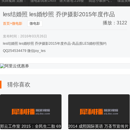
头牌魔姬.觉醒：
微电影高材1405
谢天谢地 216寝
我这小暴脾气，
喋血英
头牌魔姬.觉醒
室
去超市买包烟竟
女特务
然。。。。
击2》
les结婚照 les婚纱照 乔伊摄影2015年度作品
播放：3122
首页
>
微电影
微电影
发布时间：2016年03月26日
找到你是我最伟
《如烟》 郭雅颂
2015.12.5杨麟&
『原来，真的喜
沉默的
les结婚照 les婚纱照 乔伊摄影2015年度作品-高品质LES婚纱照预约
大的幸福
迟晓倩 38度映画
欢一个人，会没
QQ254534479 微信joy_les
婚礼电影
有勇气告诉他』
Jiejie&Dodo's
《永安青年II》
新医12大中药之
以“明辨传销”为
微电影
猜你喜欢
Wedding Day
永安本土小电影
一镜到底
主题的校园微电
的尘埃》
影《辨》
矿业大
愿者协
微电影《地洞》
貓途電影《遇見
钟联玮 梦想起飞
成长是什么？-芜
四平青
郑云工作室 2015：全民生二胎 69
2014 成熙国际英语 万圣节宣传片
女白领患性瘾症
他》預告
Fly Away
湖
换日 