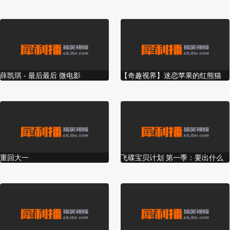
出轨却被软禁成
之山炮
性奴
【壹佰度电影】
回家
Therefore I am
是德科技2016年
陪你勇
《老倪膏药》微
会上海维修中心
勇敢
薛凯琪 - 最后最后 微电影
【奇趣视界】迷恋苹果的红熊猫
电影
真心英雄
LOVE 原创爱情
最新励志短片 圆
最不能错过的真
母亲节，拉近与
梦龙20
MV
规为什么可以画
实感动-妈妈你很
母亲的距离！
新霸气
圆
美
——COZY
放野性
重回大一
飞碟宝贝计划 第一季：要出什么
STEPS
绝招宝宝才能长高 47
《穿门而过》预
农行微电影《青
微电影《裸归》
《死亡六日》第
丧尸片
告
春·在路上》—磐
亿万富豪假装乞
一集
番外篇-
石市支行出品
丐，回乡试探亲