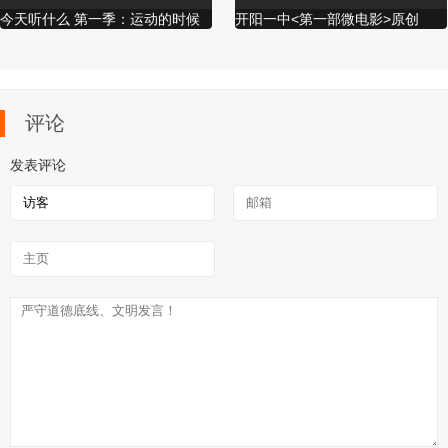
友真心。
今天听什么 第一季：运动的时候
开阳一中<第一部微电影>原创
听什么歌 03
鲲鹏许院《那些
原色微电影——
等你老了（摩天
徐州工程学院之
吉尔格勒
花儿》
《爱在旅途》
轮电影出品）
进击的大学狗第
评论
一集
发表评论
《典当》预告片
微电影-东哥
心理微电影 花开
越南微电影：我
我的男
的声音
还没跟妳说的
《抉择
Những Điều Tôi
特警致
Chưa Nói Với
Em (Phim
Ngắn)
微电影《酒后的
【同性／微电
微电影《从一个
通缉犯
新世纪
事情》醉酒后伤
影】陌生人
稀碎开始》学生
毕业微
害了妹妹的故事
作品