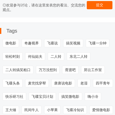
◎欢迎参与讨论，请在这里发表您的看法、交流您的
观点。
开年巨献---昔阳
【微电影】一生
张建新导演作品
张建新导演作品
微电影 
微电影《哥俩》
所爱
微电影 《昌黎版
微电影《指间的
APP》
乡村爱情4》
诱惑》
Tags
微电影
奇趣视界
飞碟说
搞笑视频
飞碟一分钟
轻松时刻
何仙姑夫
二人转
东北二人转
二人转搞笑粗口
万万没想到
胥渡吧
郑云工作室
飞碟头条
麦兜找穿帮
唐唐说电影
老湿
四平青年
快乐研习社
飞碟宝贝计划
搞笑微电影
嗨小冷
王大锤
民间牛人
小苹果
飞碟冷知识
爱情微电影