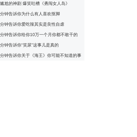
尴尬的神剧 爆笑吐槽《勇闯女人岛》
【轻松时刻】阿西吧！你为
毛不按套路出牌
分钟告诉你为什么有人喜欢抠脚
发布：2015-07-03
分钟告诉你爱吃辣其实是良性自虐
【拍客视界】吃货曝光地沟
分钟告诉你给你10万一个月你都不敢干的
油制作全过程 秒变新鲜压榨
油
发布：2015-07-03
作
分钟告诉你“笑尿”这事儿是真的
【轻松时刻】绝世损友满足
分钟告诉你关于《海王》你可能不知道的事
你被虐的快感
发布：2015-07-03
【民间牛人】美女身陷男寝
高能支招求放过
发布：2015-07-03
【拍客视界】这样的结局令
人难以接受
发布：2015-07-03
【歪打正着】90后少女欠债
竟被债主求婚