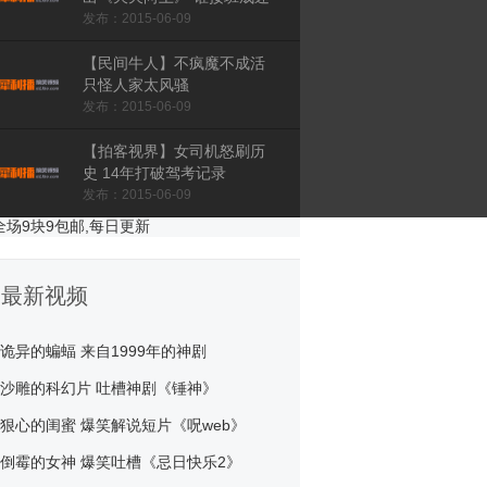
发布：2015-06-09
【民间牛人】不疯魔不成活
只怪人家太风骚
发布：2015-06-09
【拍客视界】女司机怒刷历
史 14年打破驾考记录
发布：2015-06-09
【综艺in事件】冰临晨下
&quot;小媳妇&quot;张馨予刷
存在感
发布：2015-06-09
最新视频
【国内牛人趣闻集锦】15年5
月第2周盘点
诡异的蝙蝠 来自1999年的神剧
发布：2015-06-09
沙雕的科幻片 吐槽神剧《锤神》
【综艺in事件】GD暗讽EXO
狠心的闺蜜 爆笑解说短片《呪web》
不懂创作 罗志祥被曝年底娶
网红
发布：2015-07-03
倒霉的女神 爆笑吐槽《忌日快乐2》