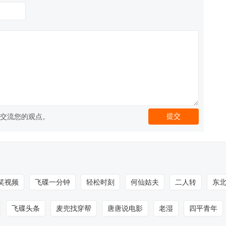
交流您的观点。
笑视频
飞碟一分钟
轻松时刻
何仙姑夫
二人转
东
飞碟头条
麦兜找穿帮
唐唐说电影
老湿
四平青年