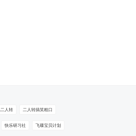
发布：2015-07-03
【歪打正着】瓶邪基情秀CP
盗墓少女求推倒
发布：2015-07-03
【小编花絮】学姐大甩卖 快
来抢小小和半夏
发布：2015-07-03
【花絮】半夏竟然是四叶
草！
发布：2015-07-03
【国内牛人趣闻集锦】15年6
月第3周盘点
发布：2015-07-03
北二人转
二人转搞笑粗口
【轻松时刻】好敢！羞羞处
和火蚁的化学反应
快乐研习社
飞碟宝贝计划
发布：2015-07-03