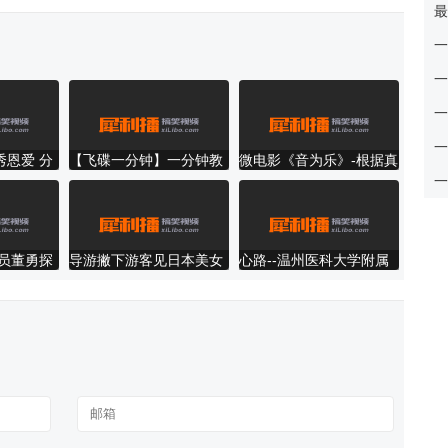
最
一
一
一
工
一
秀恩爱 分
【飞碟一分钟】一分钟教
微电影《音为乐》-根据真
你远离香港脚
实故事改编
一
员董勇探
导游撇下游客见日本美女
心路--温州医科大学附属
第二医院育英儿童医院药
学部全程原创微电影