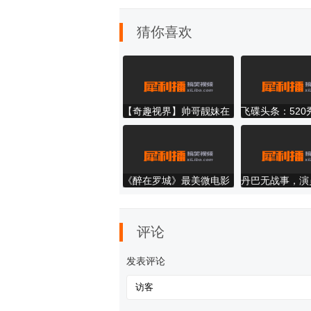
猜你喜欢
【奇趣视界】帅哥靓妹在
飞碟头条：520
沙滩上是这个样子的
得快!
《醉在罗城》最美微电影
丹巴无战事，演
仫佬族微电影 河池第一部
访最美秋景
微电影
评论
发表评论