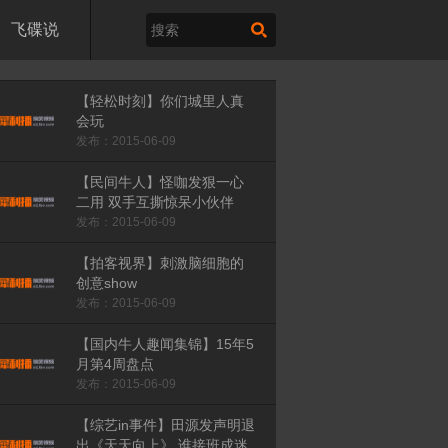
飞碟说
【轻松时刻】你们城里人真
会玩
发布：2015-06-09
【民间牛人】怪咖发狠一心
二用 双手互撕惊呆小伙伴
发布：2015-06-09
【拍客视界】刺激脑细胞的
创意show
发布：2015-06-09
【国内牛人趣闻集锦】15年5
月第4周盘点
发布：2015-06-09
【综艺in事件】田源发声明退
出《天天向上》 谁接班成迷