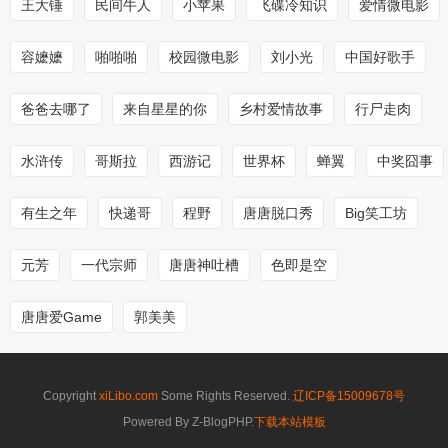
王大锤
民间牛人
小苹果
飞碟冷知识
爱情微电影
容嬷嬷
啪啪啪
校园微电影
刘小光
中国好歌手
爸爸去哪了
来自星星的你
乡村爱情故事
行尸走肉
水浒传
哥斯拉
西游记
世界杯
蝉翼
中奖囧事
有生之年
快递哥
程野
唐唐脱口秀
Big笑工坊
元芳
一代宗师
唐唐神吐槽
色即是空
唐唐爱Game
郭美美
Copyright
xiLibo.com
Some Rights Reserved.
辽ICP备15009678号
Powered By Z-BlogPHP.
下载本站模板