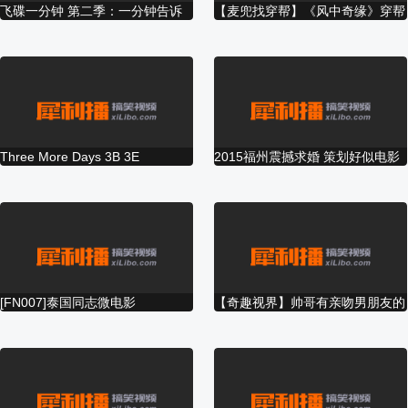
飞碟一分钟 第二季：一分钟告诉
【麦兜找穿帮】《风中奇缘》穿帮
出轨却被软禁成
之山炮
你小龙虾能不能吃 379
镜头 导演胆儿太肥
性奴
【壹佰度电影】
回家
Therefore I am
是德科技2016年
陪你勇
《老倪膏药》微
会上海维修中心
勇敢
电影
真心英雄
Three More Days 3B 3E
2015福州震撼求婚 策划好似电影
LOVE 原创爱情
最新励志短片 圆
最不能错过的真
母亲节，拉近与
梦龙20
MV
规为什么可以画
实感动-妈妈你很
母亲的距离！
新霸气
圆
美
——COZY
放野性
STEPS
[FN007]泰国同志微电影
【奇趣视界】帅哥有亲吻男朋友的
《Spuerman-超“男”》中字完整
特别技巧！好害羞……
HD
《穿门而过》预
农行微电影《青
微电影《裸归》
《死亡六日》第
丧尸片
告
春·在路上》—磐
亿万富豪假装乞
一集
番外篇-
石市支行出品
丐，回乡试探亲