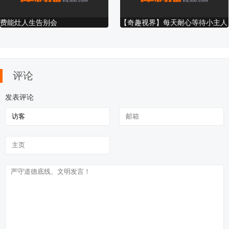
友真心。
费能灶人生告别会
【奇趣视界】每天耐心等待小主人
校车归来的汪星人…
鲲鹏许院《那些
原色微电影——
等你老了（摩天
徐州工程学院之
吉尔格勒
花儿》
《爱在旅途》
轮电影出品）
进击的大学狗第
一集
评论
发表评论
《典当》预告片
微电影-东哥
心理微电影 花开
越南微电影：我
我的男
的声音
还没跟妳说的
《抉择
Những Điều Tôi
特警致
Chưa Nói Với
Em (Phim
Ngắn)
微电影《酒后的
【同性／微电
微电影《从一个
通缉犯
新世纪
事情》醉酒后伤
影】陌生人
稀碎开始》学生
毕业微
害了妹妹的故事
作品