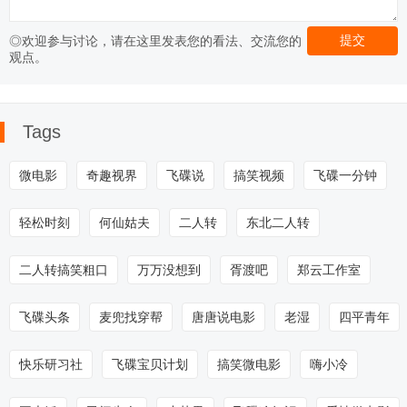
◎欢迎参与讨论，请在这里发表您的看法、交流您的
开年巨献---昔阳
【微电影】一生
张建新导演作品
张建新导演作品
微电影 
观点。
微电影《哥俩》
所爱
微电影 《昌黎版
微电影《指间的
APP》
乡村爱情4》
诱惑》
Tags
微电影
奇趣视界
飞碟说
搞笑视频
飞碟一分钟
轻松时刻
何仙姑夫
二人转
东北二人转
二人转搞笑粗口
万万没想到
胥渡吧
郑云工作室
飞碟头条
麦兜找穿帮
唐唐说电影
老湿
四平青年
快乐研习社
飞碟宝贝计划
搞笑微电影
嗨小冷