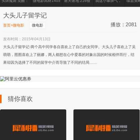
头牌魔姬.觉醒：
微电影高材1405
谢天谢地 216寝
我这小暴脾气，
喋血英
头牌魔姬.觉醒
室
去超市买包烟竟
女特务
然。。。。
击2》
大头儿子留学记
播放：2081
首页
>
微电影
微电影
发布时间：2015年04月13日
找到你是我最伟
《如烟》 郭雅颂
2015.12.5杨麟&
『原来，真的喜
沉默的
大头儿子留学记-两个高中同学各自喜欢上了自己的女同学。大头儿子喜欢上了吴
大的幸福
迟晓倩 38度映画
欢一个人，会没
萌萌，图图喜欢上了丽娜，两人都想在心中爱慕的对象出国的时候相伴而行，结
婚礼电影
有勇气告诉他』
果却因为选择了不同的留学中介而导致了不同的结局……
Jiejie&Dodo's
《永安青年II》
新医12大中药之
以“明辨传销”为
微电影
Wedding Day
永安本土小电影
一镜到底
主题的校园微电
的尘埃》
猜你喜欢
影《辨》
矿业大
愿者协
微电影《地洞》
貓途電影《遇見
钟联玮 梦想起飞
成长是什么？-芜
四平青
女白领患性瘾症
他》預告
Fly Away
湖
换日 